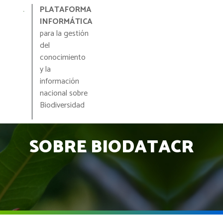
Pasar
PLATAFORMA
al
INFORMÁTICA
contenido
para la gestión
principal
del
conocimiento
y la
información
nacional sobre
Biodiversidad
SOBRE BIODATACR