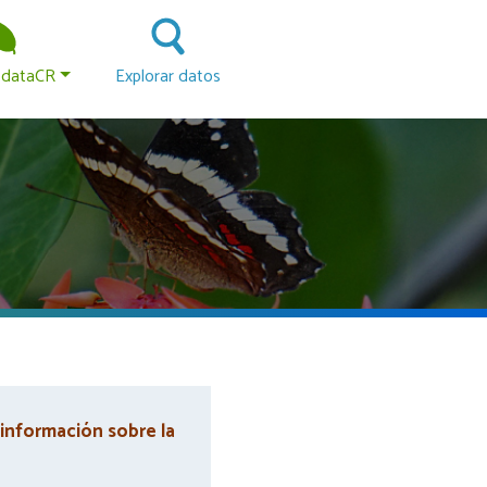
 principal
odataCR
Explorar datos
 información sobre la