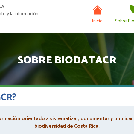
Navegación
Pasar
CA
al
nto y la información
contenido
Inicio
Sobre Bi
principal
SOBRE BIODATACR
aCR?
ormación orientado a sistematizar, documentar y publicar
biodiversidad de Costa Rica.